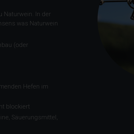
zu Naturwein. In der
onsens was Naturwein
nbau (oder
mmenden Hefen im
t blockiert
ine, Säuerungsmittel,