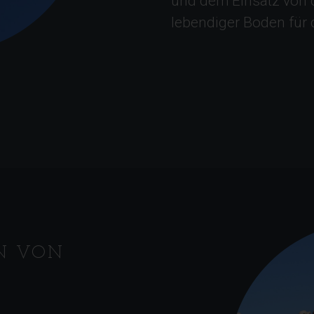
und dem Einsatz von c
lebendiger Boden für 
ON VON