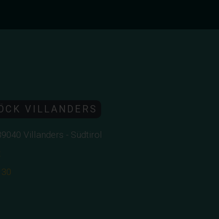
ÖCK VILLANDERS
-39040 Villanders - Südtirol
z
130