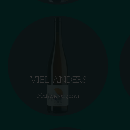
VIEL ANDERS
Maischevergoren