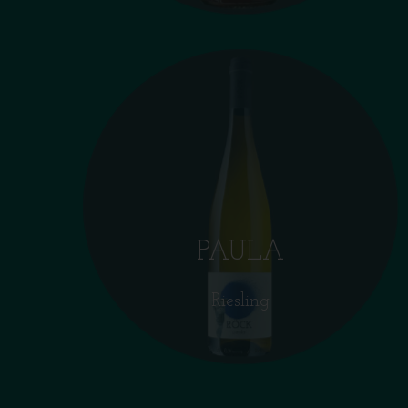
PAULA
Riesling