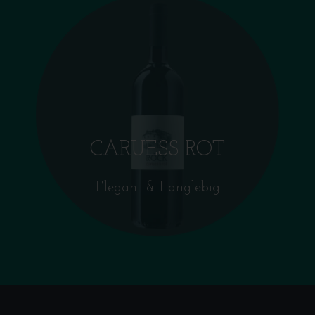
CARUESS ROT
Elegant & Langlebig