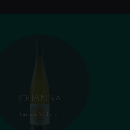
JOHANNA
Grüner Veltliner