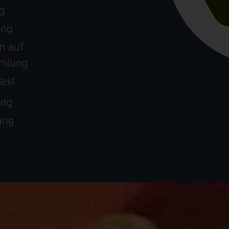
g
ung
n auf
mmlung
Sekt
ung
lung