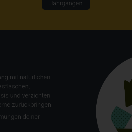
Jahrgängen
ng mit natürlichen
asflaschen,
sis und verzichten
erne zurückbringen.
mmungen deiner