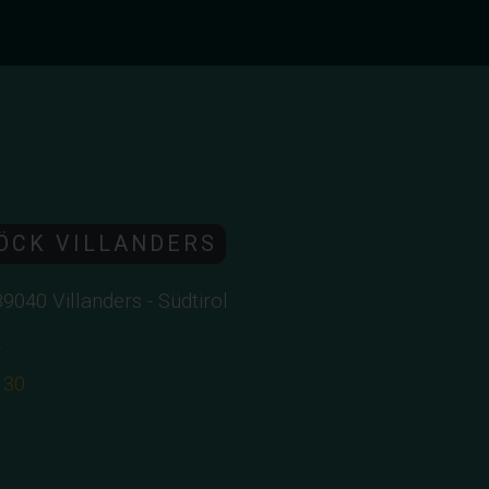
ÖCK VILLANDERS
-39040 Villanders - Südtirol
z
130