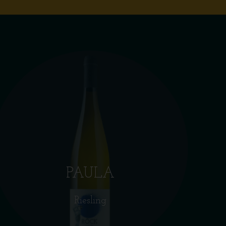
PAULA
Riesling