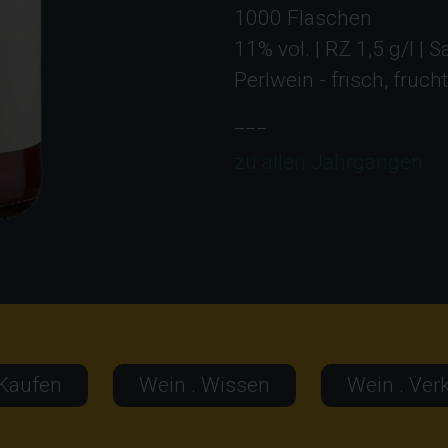
1000 Flaschen
11% vol. | RZ 1,5 g/l | S
Perlwein - frisch, fruc
___
zu allen Jahrgängen
 Kaufen
Wein . Wissen
Wein . Ver