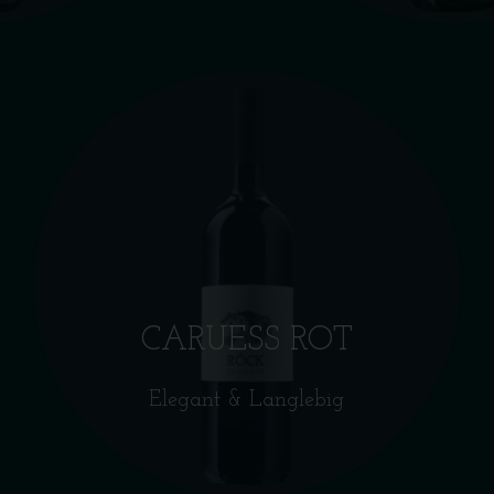
CARUESS ROT
Elegant & Langlebig