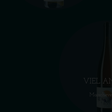
VIEL A
Maischeve