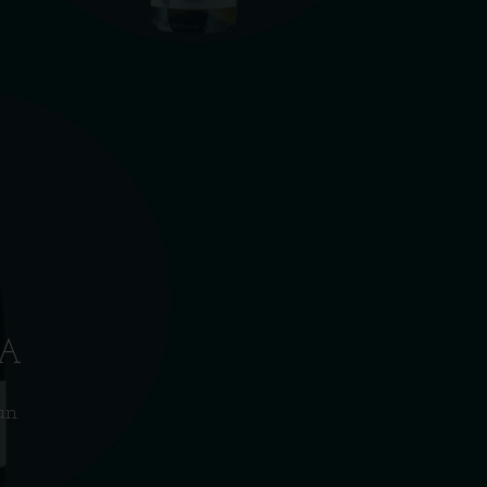
IA
un