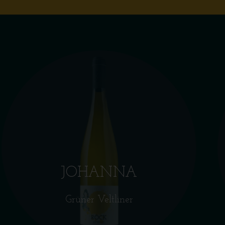
JOHANNA
Grüner Veltliner